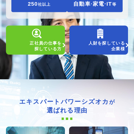
250
自動車·家電·IT
社以上
等
正社員の仕事を
人財を探している
探している方
企業様
エキスパートパワーシズオカ
が
選ばれる理由