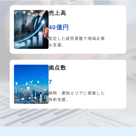
売上高
40億円
安定した経営基盤で
地域企業
を支援。
拠点数
7
静岡・愛知エリアに密着
した
技術支援。