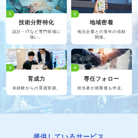
1
2
技術分野特化
地域密着
設計・ITなど専門領域に
地元企業との長年の信頼
強い。
関係。
3
4
育成力
専任フォロー
未経験からの育成実績。
担当者が就業後も伴走。
提供しているサービス