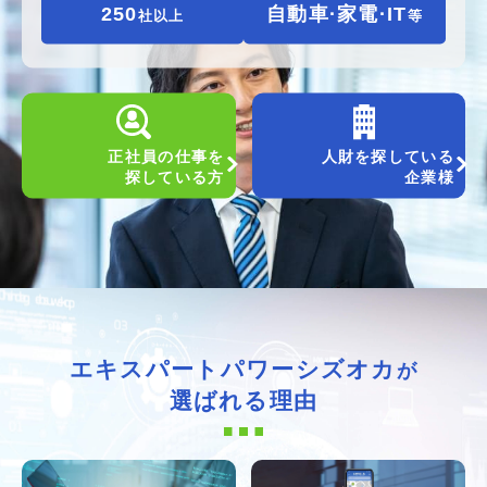
250
自動車·家電·IT
社以上
等
正社員の仕事を
人財を探している
探している方
企業様
エキスパートパワーシズオカ
が
選ばれる理由