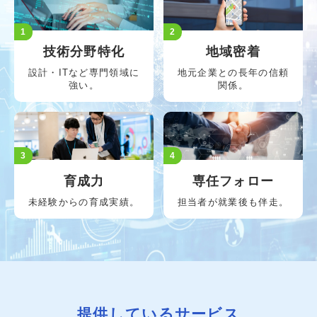
1
2
技術分野特化
地域密着
設計・ITなど専門領域に
地元企業との長年の信頼
強い。
関係。
3
4
育成力
専任フォロー
未経験からの育成実績。
担当者が就業後も伴走。
提供しているサービス