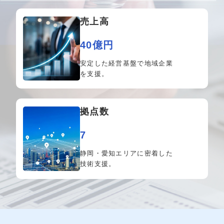
売上高
40億円
安定した経営基盤で
地域企業
を支援。
拠点数
7
静岡・愛知エリアに密着
した
技術支援。